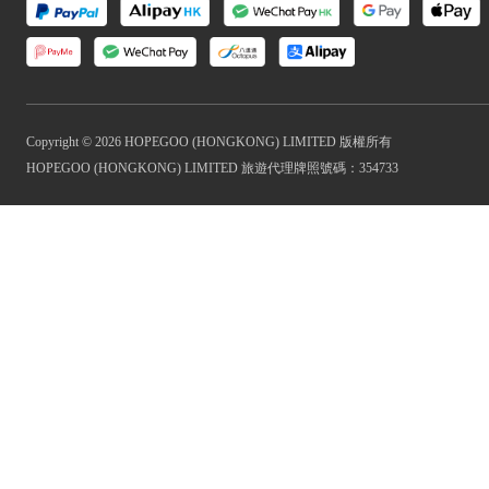
Copyright © 2026 HOPEGOO (HONGKONG) LIMITED 版權所有
HOPEGOO (HONGKONG) LIMITED 旅遊代理牌照號碼：354733