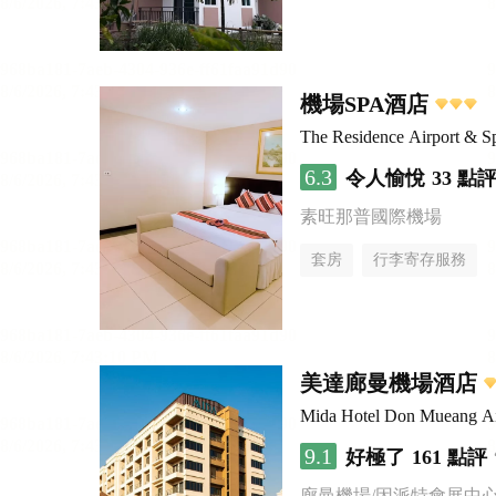
機場SPA酒店
The Residence Airport & S
6.3
令人愉悅
33 點
素旺那普國際機場
套房
行李寄存服務
美達廊曼機場酒店
Mida Hotel Don Mueang Ai
9.1
好極了
161 點評
廊曼機場/因派特會展中