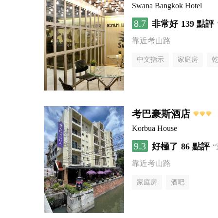
Swana Bangkok Hotel
8.7
非常好
139 點評
靠近考山路
中文指示
家庭房
考巴豪斯酒店
Korbua House
9.3
好極了
86 點評
靠近考山路
家庭房
酒吧