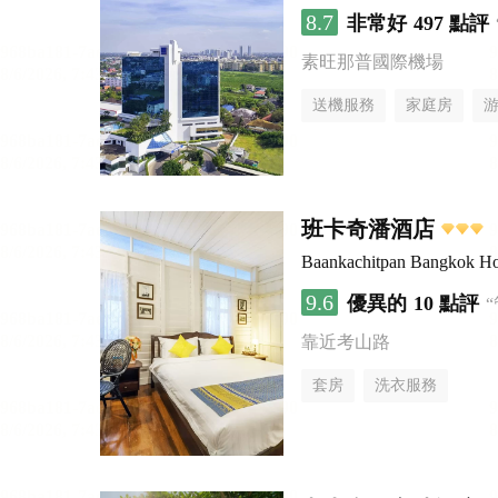
8.7
非常好
497 點評
素旺那普國際機場
送機服務
家庭房
班卡奇潘酒店
Baankachitpan Bangkok Ho
9.6
優異的
10 點評
靠近考山路
套房
洗衣服務