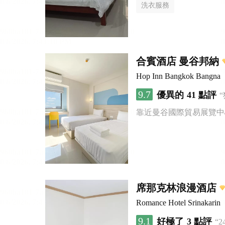
洗衣服務
合賓酒店 曼谷邦納
Hop Inn Bangkok Bangna
9.7
優異的
41 點評
靠近曼谷國際貿易展覽中
席那克林浪漫酒店
Romance Hotel Srinakarin
9.1
好極了
3 點評
“