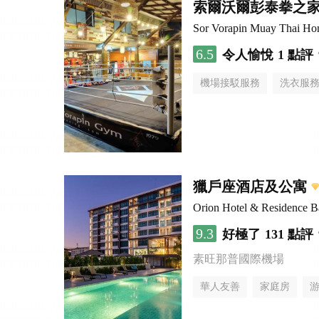
索爾沃爾彭泰拳之
Sor Vorapin Muay Thai H
6.5
令人愉悅
1 點評
機場接駁服務
洗衣服
獵戶座酒店及公寓
Orion Hotel & Residence 
9.3
好極了
131 點評
素旺那普國際機場
華人友善
家庭房