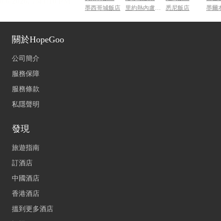
墨西哥城飯店
里約熱內盧飯店
悉尼飯店
墨爾
關於HopeGoo
公司簡介
服務保障
服務條款
私隱聲明
發現
旅遊指南
訂酒店
中國酒店
香港酒店
搵到更多酒店