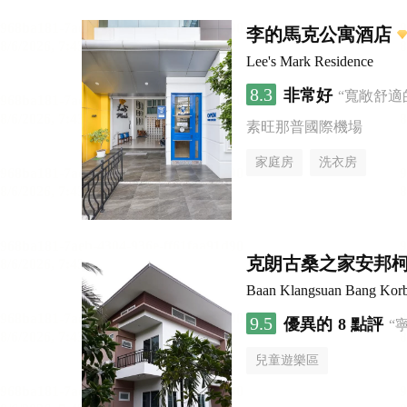
李的馬克公寓酒店
Lee's Mark Residence
8.3
非常好
“寬敞舒適
素旺那普國際機場
家庭房
洗衣房
克朗古桑之家安邦
Baan Klangsuan Bang Kor
9.5
優異的
8 點評
“
兒童遊樂區