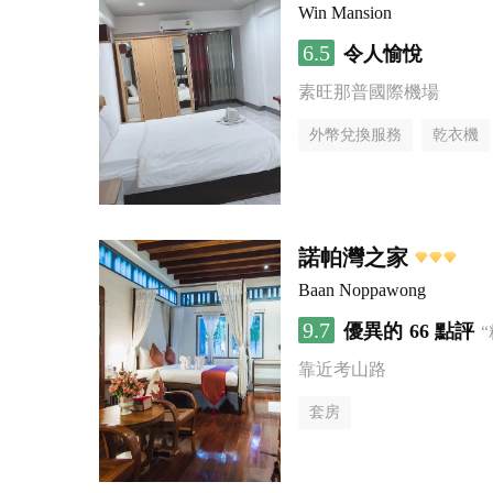
Win Mansion
6.5
令人愉悅
素旺那普國際機場
外幣兌換服務
乾衣機
諾帕灣之家
Baan Noppawong
9.7
優異的
66 點評
靠近考山路
套房