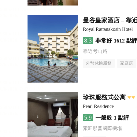
曼谷皇家酒店 – 
Royal Rattanakosin Hotel 
8.3
非常好
1612 點
靠近考山路
外幣兌換服務
家庭房
珍珠服務式公寓
Pearl Residence
5.9
一般般
1 點評
素旺那普國際機場