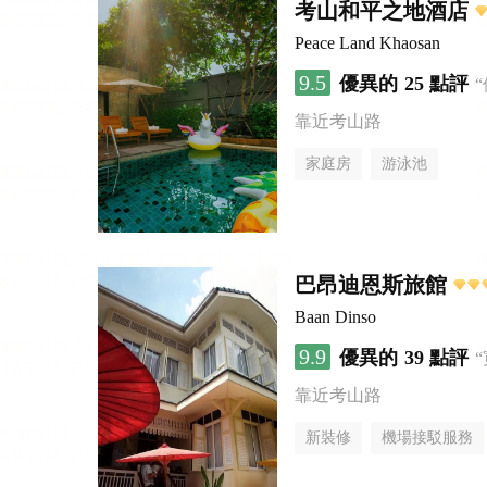
考山和平之地酒店
Peace Land Khaosan
9.5
優異的
25 點評
靠近考山路
家庭房
游泳池
巴昂迪恩斯旅館
Baan Dinso
9.9
優異的
39 點評
靠近考山路
新裝修
機場接駁服務