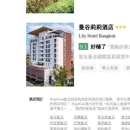
曼谷莉莉酒店
Lily Hotel Bangkok
9.1
好極了
“寬敞的客
靠近曼谷國際貿易展覽中
新裝修
華人友善
酒店預訂
HopeGoo飯店頻道為您提供酒店預訂服務。 您
外酒店預訂！ HopeGoo致力於打造一站式線上
遊平臺之一，。 我們的使命是“讓旅行更簡單、更快
曼谷飯店
首爾飯店
普吉島飯店
東京
芭堤雅飯店
巴黎飯店
羅馬飯店
倫敦
莫斯科飯店
洛杉磯飯店
紐約飯店
舊金