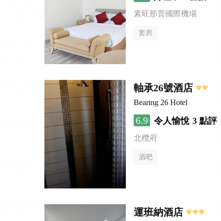
素旺那普國際機場
套房
軸承26號酒店
Bearing 26 Hotel
6.9
令人愉悅
3 點評
北欖府
酒吧
運班納酒店