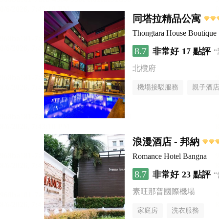
同塔拉精品公寓
Thongtara House Boutique 
8.7
非常好
17 點評
北欖府
機場接駁服務
親子酒
浪漫酒店 - 邦納
Romance Hotel Bangna
8.7
非常好
23 點評
素旺那普國際機場
家庭房
洗衣服務