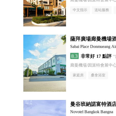
中文指示
送站服務
薩拜廣場廊曼機場
Sabai Place Donmueang Air
8.3
非常好
17 點評
廊曼機場/因派特會展中
家庭房
桑拿浴室
曼谷班納諾富特酒
Novotel Bangkok Bangna