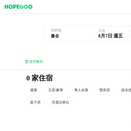
曼谷酒店預訂
目的地
入住
8月7日 週五
清空條件
0 家住宿
暹羅
五星/豪華
華人友善
雙床房
游泳
親子房
充電泊車位