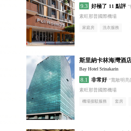
9.3
好極了
11 點評
素旺那普國際機場
家庭房
洗衣服務
斯里納卡林海灣酒
Bay Hotel Srinakarin
8.1
非常好
“寬敞明亮
素旺那普國際機場
機場接駁服務
套房