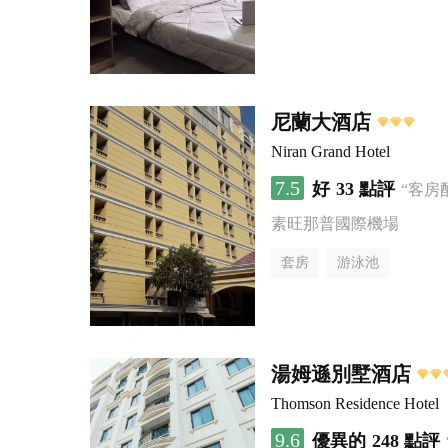
尼蘭大酒店
Niran Grand Hotel
7.5
好
33 點評
“客房
素旺那普國際機場
套房
游泳池
湯姆遜別墅酒店
Thomson Residence Hotel
9.6
優異的
248 點評