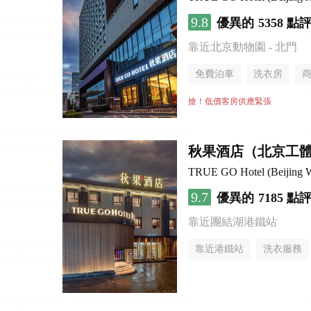
9.8
優異的
5358 點
靠近北京動物園 - 北門
免費泊車
洗衣房
搶！低價客房供應緊張
秋果酒店（北京工
TRUE GO Hotel (Beijing Wo
9.7
優異的
7185 點
靠近團結湖港鐵站
靠近港鐵站
洗衣服務
無煙樓層