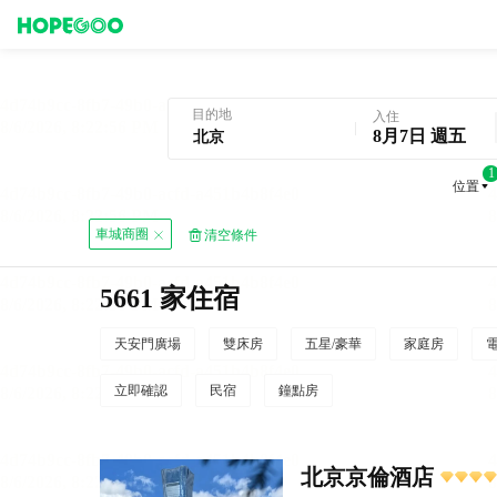
北京酒店預訂
目的地
入住
8月7日 週五
1
位置
車城商圈
清空條件
5661 家住宿
天安門廣場
雙床房
五星/豪華
家庭房
立即確認
民宿
鐘點房
北京京倫酒店