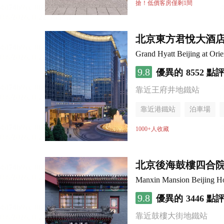
搶！低價客房僅剩1間
北京東方君悅大酒
Grand Hyatt Beijing at Orie
9.8
優異的
8552 點
靠近王府井地鐵站
靠近港鐵站
泊車場
無煙樓層
1000+人收藏
北京後海鼓樓四合
Man
9.8
優異的
3446 點
靠近鼓樓大街地鐵站