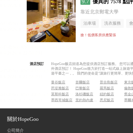
9.7
優異的
7578 點
靠近北京郵電大學
泊車場
洗衣服務
搶！低價客房供應緊張
酒店預訂
HopeGoo飯店頻道為您提供酒店預訂服務。 您
外酒店預訂！ HopeGoo致力於打造一站式線上
遊平臺之一，。 我們的使命是“讓旅行更簡單、更快
曼谷飯店
首爾飯店
普吉島飯店
東京
芭堤雅飯店
巴黎飯店
羅馬飯店
倫敦
莫斯科飯店
洛杉磯飯店
紐約飯店
舊金
墨西哥城飯店
里約熱內盧飯店
悉尼飯店
墨爾
關於HopeGoo
公司簡介