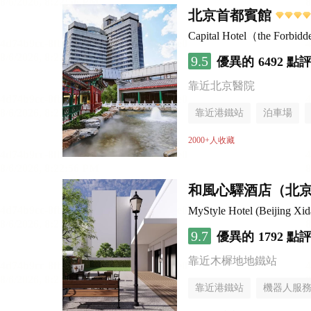
北京首都賓館
Capital Hotel（the Forbi
9.5
優異的
6492 點
靠近北京醫院
靠近港鐵站
泊車場
無煙樓層
2000+人收藏
和風心驛酒店（北
MyStyle Hotel (Beijing Xid
9.7
優異的
1792 點
靠近木樨地地鐵站
靠近港鐵站
機器人服