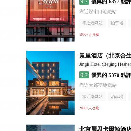
9.7
優異的
6377 點
靠近燈市口港鐵站
靠近港鐵站
泊車場
無煙樓層
1000+人收藏
景里酒店（北京合
Jingli Hotel (Beijing Hesh
9.7
優異的
5370 點
靠近大郊亭地鐵站
靠近港鐵站
泊車場
無煙樓層
2000+人收藏
北京麗思卡爾頓酒店