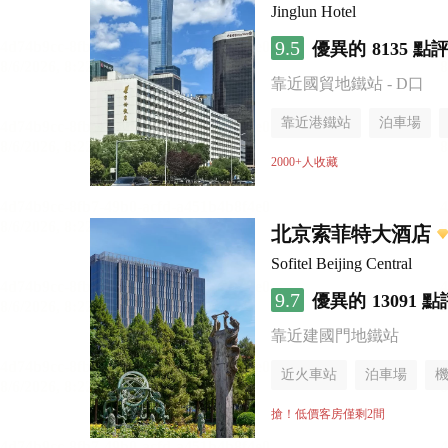
Jinglun Hotel
9.5
優異的
8135 點
靠近國貿地鐵站 - D口
靠近港鐵站
泊車場
無煙樓層
2000+人收藏
北京索菲特大酒店
Sofitel Beijing Central
9.7
優異的
13091 點
靠近建國門地鐵站
近火車站
泊車場
無煙樓層
搶！低價客房僅剩2間