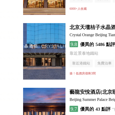
6000+人收藏
北京天壇桔子水晶
Crystal Orange Beijing Tia
9.8
優異的
5486 點
靠近景泰地鐵站
靠近港鐵站
免費泊車
行李寄存服務
無煙樓
搶！低價房僅剩3間
藝龍安悅酒店(北京
Beijing Summer Palace Be
9.7
優異的
43 點評