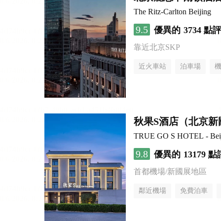
The Ritz-Carlton Beijing
9.5
優異的
3734 點
靠近北京SKP
近火車站
泊車場
無煙樓層
秋果S酒店（北京新
TRUE GO S HOTEL - Beijin
9.8
優異的
13179 點
首都機場/新國展地區
鄰近機場
免費泊車
行李寄存服務
無煙樓