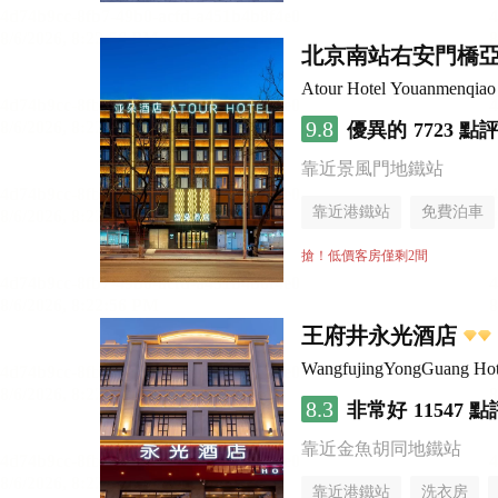
北京南站右安門橋
Atour Hotel Youanmenqiao 
9.8
優異的
7723 點
靠近景風門地鐵站
靠近港鐵站
免費泊車
行李寄存服務
無煙樓
搶！低價客房僅剩2間
王府井永光酒店
WangfujingYongGuang Hot
8.3
非常好
11547 點
靠近金魚胡同地鐵站
靠近港鐵站
洗衣房