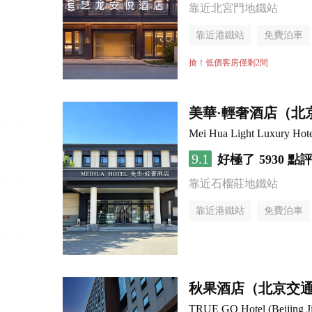
靠近北宮門地鐵站
靠近港鐵站
免費泊車
行李寄存服務
無煙樓
搶！低價客房僅剩2間
美華·輕奢酒店（北
Mei Hua Light Luxury Hotel
9.1
好極了
5930 點
靠近石榴莊地鐵站
靠近港鐵站
免費泊車
無煙樓層
秋果酒店（北京交
TRUE GO Hotel (Beijing Ji