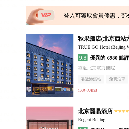
登入可獲取會員優惠，部
秋果酒店(北京西站
TRUE GO Hotel (Beijing We
9.8
優異的
6980 點
靠近北京電力醫院
靠近港鐵站
免費泊車
行李寄存服務
無煙樓
1000+人收藏
北京麗晶酒店
Regent Beijing