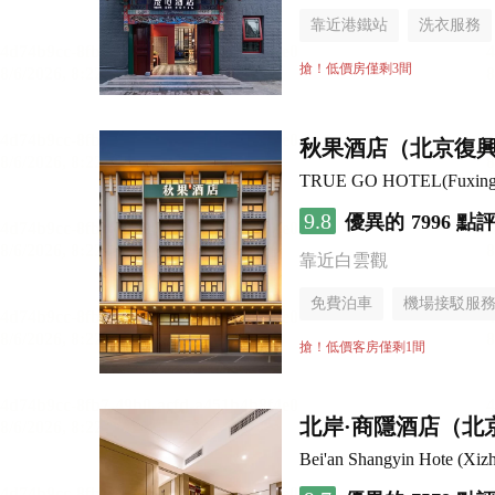
靠近港鐵站
洗衣服務
搶！低價房僅剩3間
秋果酒店（北京復
9.8
優異的
7996 點
靠近白雲觀
免費泊車
機場接駁服
無煙樓層
搶！低價客房僅剩1間
北岸·商隱酒店（北
Bei'an Shangyin Hote (Xizh