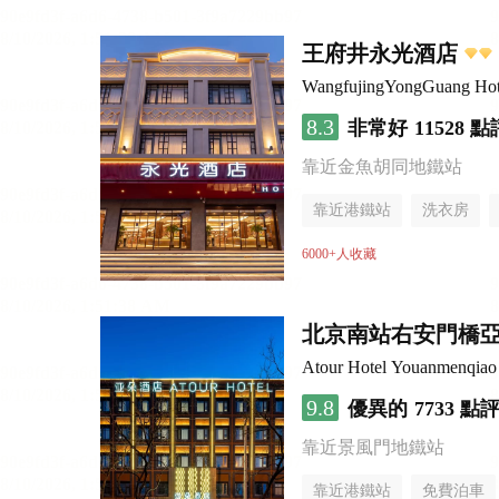
王府井永光酒店
WangfujingYongGuang Hot
8.3
非常好
11528 點
靠近金魚胡同地鐵站
靠近港鐵站
洗衣房
6000+人收藏
北京南站右安門橋
Atour Hotel Youanmenqiao 
9.8
優異的
7733 點
靠近景風門地鐵站
靠近港鐵站
免費泊車