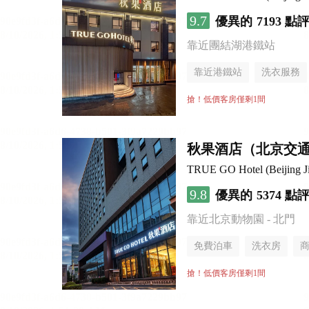
9.7
優異的
7193 點
靠近團結湖港鐵站
靠近港鐵站
洗衣服務
無煙樓層
搶！低價客房僅剩1間
秋果酒店（北京交
TRUE GO Hotel (Beijing Ji
9.8
優異的
5374 點
靠近北京動物園 - 北門
免費泊車
洗衣房
搶！低價客房僅剩1間