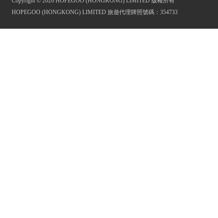
Copyright © 2026 HOPEGOO (HONGKONG) LIMITED 版權所有
HOPEGOO (HONGKONG) LIMITED 旅遊代理牌照號碼：354733