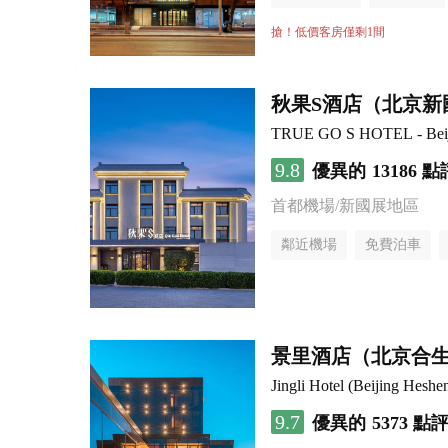
行李寄存服務
無煙樓
搶！低價客房僅剩1間
秋果S酒店（北京新
TRUE GO S HOTEL - Beijin
9.8
優異的
13186 點
首都機場/新國展地區
鄰近機場
免費泊車
行李寄存服務
無煙樓
景里酒店（北京合
Jingli Hotel (Beijing Hesh
9.7
優異的
5373 點