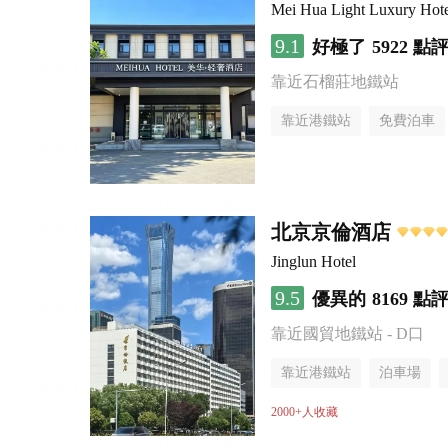
Mei Hua Light Luxury Hotel
9.1
好極了
5922 點
靠近石榴莊地鐵站
靠近港鐵站
免費泊車
無煙樓層
北京京倫酒店
Jinglun Hotel
9.5
優異的
8169 點
靠近國貿地鐵站 - D口
靠近港鐵站
泊車場
無煙樓層
2000+人收藏