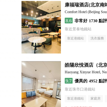
康福瑞酒店(北京南
Comfort Hotel (Beijing Sou
8.6
非常好
1730 點
靠近景泰地鐵站
靠近港鐵站
洗衣服務
皓陽欣悅酒店（北
Haoyang Xinyue Hotel, Nea
9.7
優異的
4952 點
靠近珠市口港鐵站
靠近港鐵站
家庭房