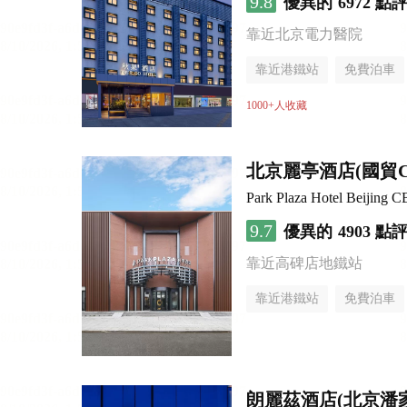
9.8
優異的
6972 點
靠近北京電力醫院
靠近港鐵站
免費泊車
行李寄存服務
無煙樓
1000+人收藏
北京麗亭酒店(國貿
Park Plaza Hotel Beijing 
9.7
優異的
4903 點
靠近高碑店地鐵站
靠近港鐵站
免費泊車
朗麗茲酒店(北京潘