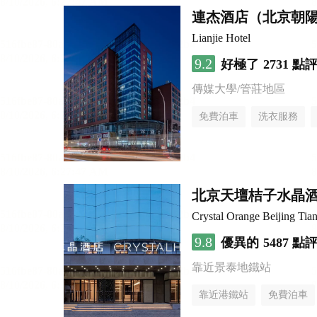
連杰酒店（北京朝
Lianjie Hotel
9.2
好極了
2731 點
傳媒大學/管莊地區
免費泊車
洗衣服務
北京天壇桔子水晶
Crystal Orange Beijing Tia
9.8
優異的
5487 點
靠近景泰地鐵站
靠近港鐵站
免費泊車