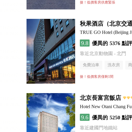
行李寄存服務
無煙樓
搶！低價客房供應緊張
秋果酒店（北京交
TRUE GO Hotel (Beijing Ji
9.8
優異的
5376 點
靠近北京動物園 - 北門
免費泊車
洗衣房
搶！低價客房僅剩1間
北京長富宮飯店
Hotel New Otani Chang F
9.6
優異的
5250 點
靠近建國門地鐵站