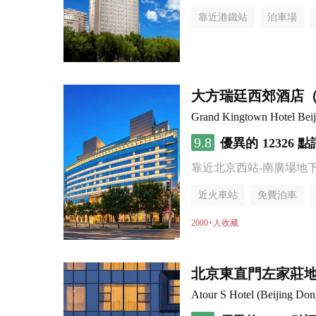
靠近港鐵站
泊車場
無煙樓層
大方瑞廷西郊酒店
Grand Kingtown Hotel Beiji
9.8
優異的
12326 點
靠近北京西站-南廣場地
近火車站
免費泊車
2000+人收藏
北京東直門左家莊地
Atour S Hotel (Beijing Do