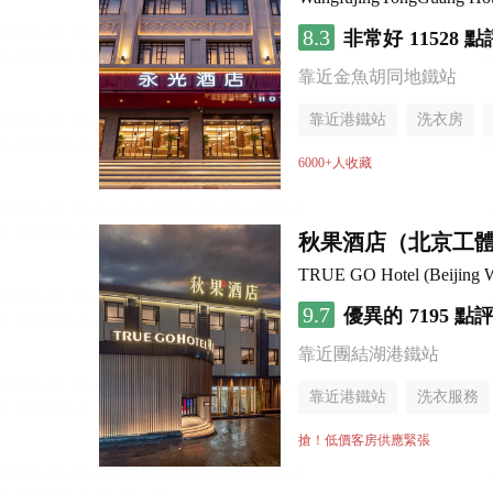
8.3
非常好
11528 點
靠近金魚胡同地鐵站
靠近港鐵站
洗衣房
6000+人收藏
秋果酒店（北京工
TRUE GO Hotel (Beijing Wo
9.7
優異的
7195 點
靠近團結湖港鐵站
靠近港鐵站
洗衣服務
無煙樓層
搶！低價客房供應緊張