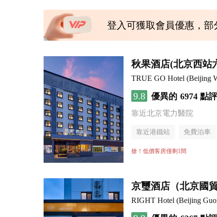
登入可獲取會員優惠，部
秋果酒店(北京西站
TRUE GO Hotel (Beijing We
9.8
優異的
6974 點
靠近北京電力醫院
靠近港鐵站
免費泊車
行李寄存服務
無煙樓
搶！低價客房僅剩1間
京璽酒店（北京國貿
RIGHT Hotel (Beijing Gu