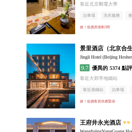
靠近北京郵電大學
泊車場
洗衣服務
搶！低價房僅剩3間
景里酒店（北京合
Jingli Hotel (Beijing Hesh
9.7
優異的
5374 點
靠近大郊亭地鐵站
靠近港鐵站
泊車場
無煙樓層
搶！低價客房供應緊張
王府井永光酒店
WangfujingYongGuang Hot