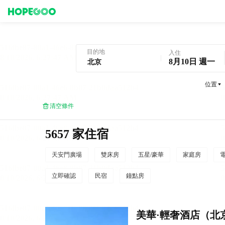
北京酒店預訂
目的地
入住
8月10日 週一
位置
清空條件
5657 家住宿
天安門廣場
雙床房
五星/豪華
家庭房
立即確認
民宿
鐘點房
美華·輕奢酒店（北