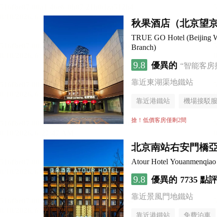
秋果酒店（北京望
TRUE GO Hotel (Beijing W
Branch)
9.8
優異的
“智能客房
靠近東湖渠地鐵站
靠近港鐵站
機場接駁
無煙樓層
搶！低價客房僅剩2間
北京南站右安門橋
Atour Hotel Youanmenqiao 
9.8
優異的
7735 點
靠近景風門地鐵站
靠近港鐵站
免費泊車