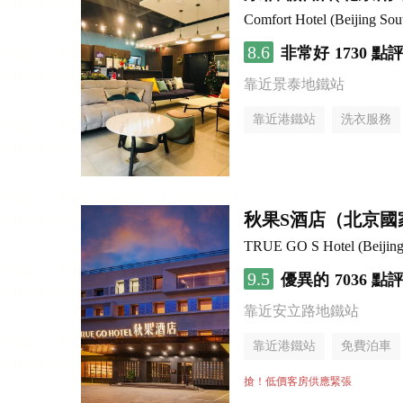
Comfort Hotel (Beijing Sou
8.6
非常好
1730 點
靠近景泰地鐵站
靠近港鐵站
洗衣服務
秋果S酒店（北京國
TRUE GO S Hotel (Beijing 
9.5
優異的
7036 點
靠近安立路地鐵站
靠近港鐵站
免費泊車
行李寄存服務
無煙樓
搶！低價客房供應緊張