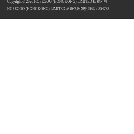
Copyright © 2026 HOPEGOO (HONGKONG) LIMITED 版權所有
HOPEGOO (HONGKONG) LIMITED 旅遊代理牌照號碼：354733