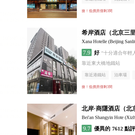
行李寄存服務
無煙樓
搶！低價房僅剩3間
希岸酒店（北京三
Xana Hotelle (Beijing Sanli
7.9
好
“十分適合年輕
靠近東大橋地鐵站
靠近港鐵站
泊車場
搶！低價房僅剩3間
北岸·商隱酒店（北
Bei'an Shangyin Hote (Xizh
9.7
優異的
7612 點