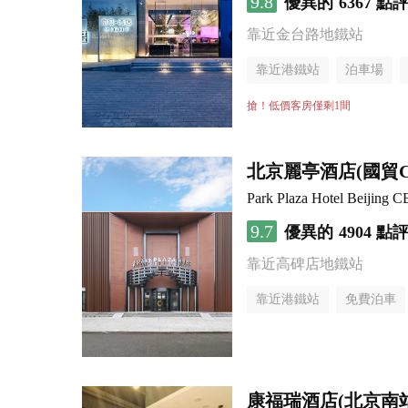
9.8
優異的
6367 點
靠近金台路地鐵站
靠近港鐵站
泊車場
無煙樓層
搶！低價客房僅剩1間
北京麗亭酒店(國貿
Park Plaza Hotel Beijing 
9.7
優異的
4904 點
靠近高碑店地鐵站
靠近港鐵站
免費泊車
康福瑞酒店(北京南