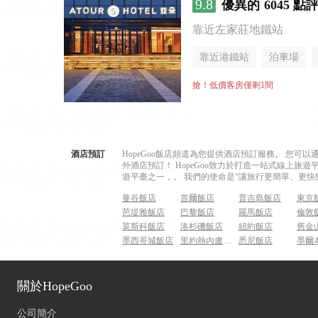
9.8
優異的
6045 點
靠近左家莊地鐵站
靠近港鐵站
泊車場
搶！低價客房僅剩1間
酒店預訂
HopeGoo飯店頻道為您提供酒店預訂服務。 您
外酒店預訂！ HopeGoo致力於打造一站式線上
遊平臺之一，。 我們的使命是“讓旅行更簡單、更快
曼谷飯店
首爾飯店
普吉島飯店
東京
芭堤雅飯店
巴黎飯店
羅馬飯店
倫敦
莫斯科飯店
洛杉磯飯店
紐約飯店
舊金
墨西哥城飯店
里約熱內盧飯店
悉尼飯店
墨爾
關於HopeGoo
公司簡介