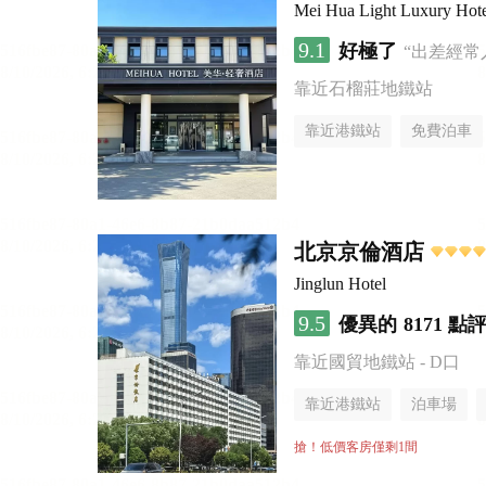
Mei Hua Light Luxury Hotel
9.1
好極了
“出差經常
靠近石榴莊地鐵站
靠近港鐵站
免費泊車
無煙樓層
北京京倫酒店
Jinglun Hotel
9.5
優異的
8171 點
靠近國貿地鐵站 - D口
靠近港鐵站
泊車場
無煙樓層
搶！低價客房僅剩1間