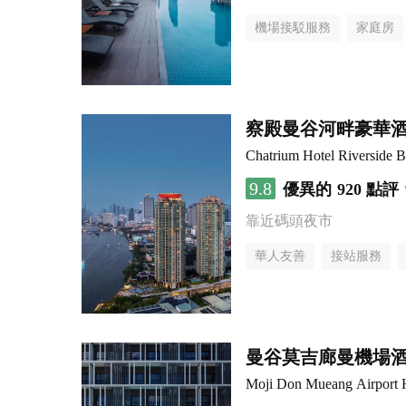
機場接駁服務
家庭房
察殿曼谷河畔豪華
Chatrium Hotel Riverside 
9.8
優異的
920 點評
靠近碼頭夜市
華人友善
接站服務
曼谷莫吉廊曼機場
Moji Don Mueang Airport 