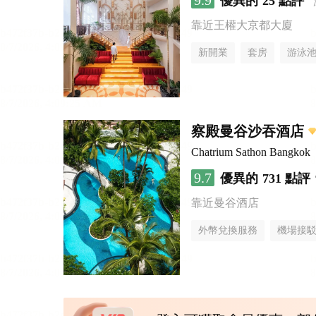
9.9
優異的
25 點評
靠近王權大京都大廈
新開業
套房
游泳
察殿曼谷沙吞酒店
Chatrium Sathon Bangkok
9.7
優異的
731 點評
靠近曼谷酒店
外幣兌換服務
機場接