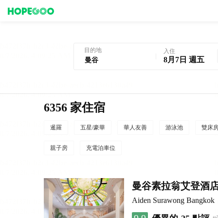
曼谷酒店預訂
目的地
入住
8月7日 週五
6356 家住宿
暹羅
五星/豪華
華人友善
游泳池
雙床
親子房
充電泊車位
曼谷素拉翁艾登酒
Aiden Surawong Bangkok