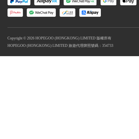
Copyright © 2026 HOPEGOO (HONGKONG) LIMITED 版權所有
HOPEGOO (HONGKONG) LIMITED 旅遊代理牌照號碼：354733