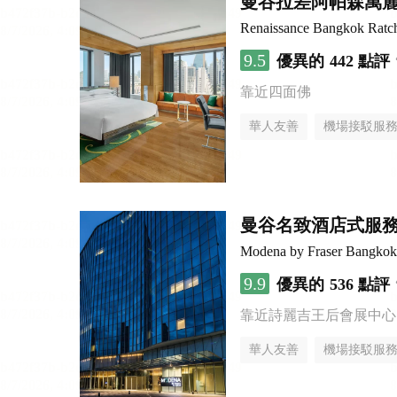
曼谷拉差阿帕森萬
Renaissance Bangkok Ratch
9.5
優異的
442 點評
靠近四面佛
華人友善
機場接駁服
曼谷名致酒店式服
Modena by Fraser Bangkok
9.9
優異的
536 點評
靠近詩麗吉王后會展中心
華人友善
機場接駁服