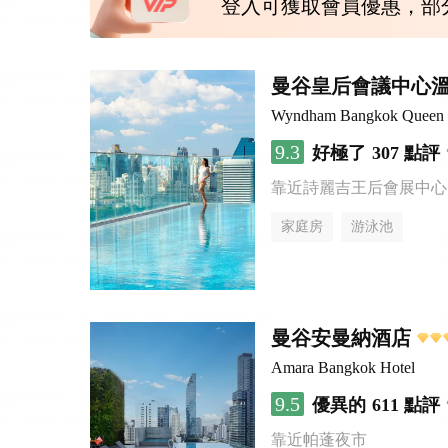
登入可獲取會員優惠，部
曼谷皇后會議中心
Wyndham Bangkok Queen C
9.3
好極了
307 點評
靠近詩麗吉王后會展中心
家庭房
游泳池
曼谷安曼納酒店
Amara Bangkok Hotel
9.5
優異的
611 點評
靠近帕蓬夜市