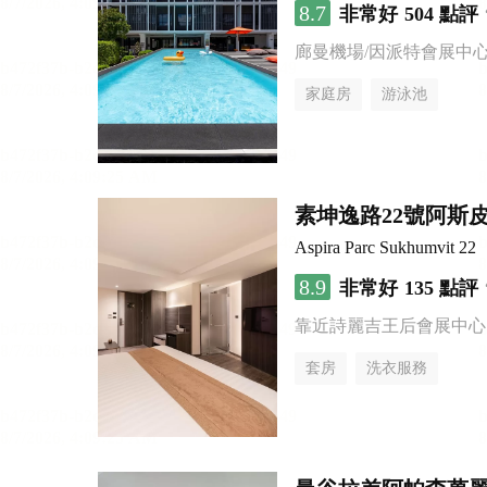
8.7
非常好
504 點評
廊曼機場/因派特會展中
家庭房
游泳池
素坤逸路22號阿斯
Aspira Parc Sukhumvit 22
8.9
非常好
135 點評
靠近詩麗吉王后會展中心
套房
洗衣服務