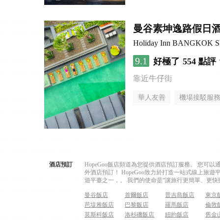
曼谷素坤逸路假日
Holiday Inn BANGKOK 
9.1
好極了
554 點評
靠近牛仔街
華人友善
機場接駁服
酒店預訂
HopeGoo飯店頻道為您提供酒店預訂服務。 您
外酒店預訂！ HopeGoo致力於打造一站式線上
遊平臺之一，。 我們的使命是“讓旅行更簡單、更快
曼谷飯店
首爾飯店
普吉島飯店
東京
芭堤雅飯店
巴黎飯店
羅馬飯店
倫敦
莫斯科飯店
洛杉磯飯店
紐約飯店
舊金