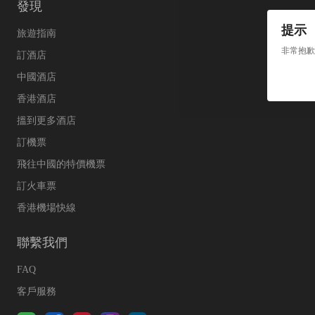
發現
提示
旅遊指南
非常抱歉
訂酒店
中國酒店
香港酒店
搵到更多酒店
訂機票
飛往中國的特價機票
訂火車票
香港機場快線
聯繫我們
FAQ
客戶服務