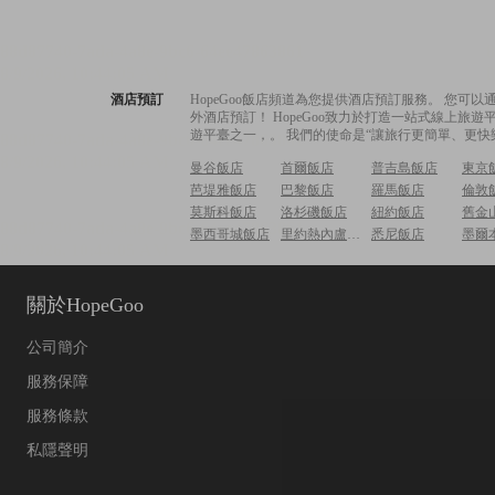
酒店預訂
HopeGoo飯店頻道為您提供酒店預訂服務。 您
外酒店預訂！ HopeGoo致力於打造一站式線上
遊平臺之一，。 我們的使命是“讓旅行更簡單、更快
曼谷飯店
首爾飯店
普吉島飯店
東京
芭堤雅飯店
巴黎飯店
羅馬飯店
倫敦
莫斯科飯店
洛杉磯飯店
紐約飯店
舊金
墨西哥城飯店
里約熱內盧飯店
悉尼飯店
墨爾
關於HopeGoo
公司簡介
服務保障
服務條款
私隱聲明