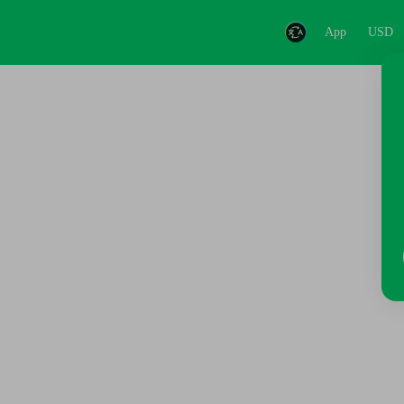
App
USD