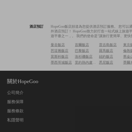
酒店預訂
HopeGoo飯店頻道為您提供酒店預訂服務。 您
外酒店預訂！ HopeGoo致力於打造一站式線上
遊平臺之一，。 我們的使命是“讓旅行更簡單、更快
曼谷飯店
首爾飯店
普吉島飯店
東京
芭堤雅飯店
巴黎飯店
羅馬飯店
倫敦
莫斯科飯店
洛杉磯飯店
紐約飯店
舊金
墨西哥城飯店
里約熱內盧飯店
悉尼飯店
墨爾
關於HopeGoo
公司簡介
服務保障
服務條款
私隱聲明