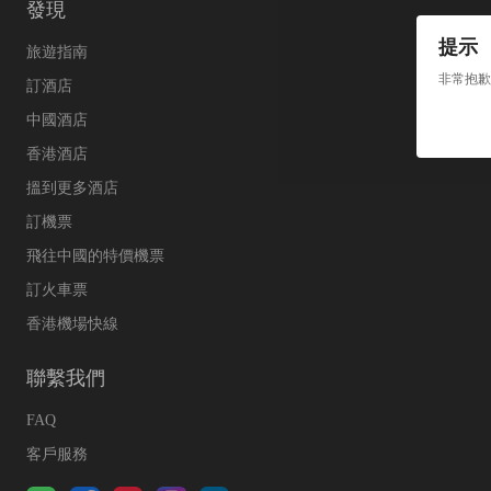
發現
提示
旅遊指南
非常抱歉
訂酒店
中國酒店
香港酒店
搵到更多酒店
訂機票
飛往中國的特價機票
訂火車票
香港機場快線
聯繫我們
FAQ
客戶服務