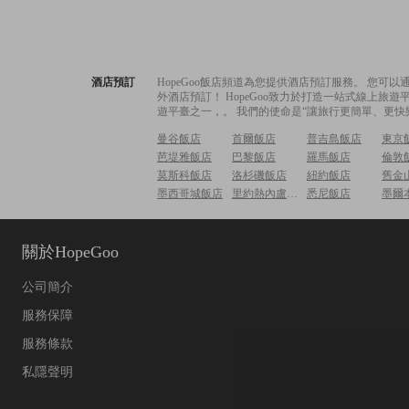
酒店預訂
HopeGoo飯店頻道為您提供酒店預訂服務。 您
外酒店預訂！ HopeGoo致力於打造一站式線上
遊平臺之一，。 我們的使命是“讓旅行更簡單、更快
曼谷飯店
首爾飯店
普吉島飯店
東京
芭堤雅飯店
巴黎飯店
羅馬飯店
倫敦
莫斯科飯店
洛杉磯飯店
紐約飯店
舊金
墨西哥城飯店
里約熱內盧飯店
悉尼飯店
墨爾
關於HopeGoo
公司簡介
服務保障
服務條款
私隱聲明