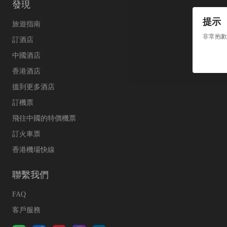
發現
提示
旅遊指南
非常抱歉
訂酒店
中國酒店
香港酒店
搵到更多酒店
訂機票
飛往中國的特價機票
訂火車票
香港機場快線
聯繫我們
FAQ
客戶服務