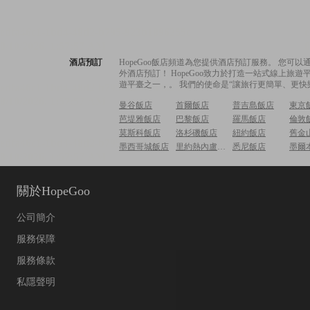
酒店預訂
HopeGoo飯店頻道為您提供酒店預訂服務。 您
外酒店預訂！ HopeGoo致力於打造一站式線上
遊平臺之一，。 我們的使命是“讓旅行更簡單、更快
曼谷飯店
首爾飯店
普吉島飯店
東京
芭堤雅飯店
巴黎飯店
羅馬飯店
倫敦
莫斯科飯店
洛杉磯飯店
紐約飯店
舊金
墨西哥城飯店
里約熱內盧飯店
悉尼飯店
墨爾
關於HopeGoo
公司簡介
服務保障
服務條款
私隱聲明