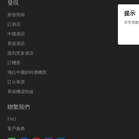
發現
提示
旅遊指南
非常抱歉
訂酒店
中國酒店
香港酒店
搵到更多酒店
訂機票
飛往中國的特價機票
訂火車票
香港機場快線
聯繫我們
FAQ
客戶服務