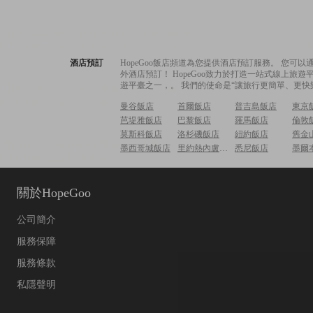
酒店預訂
HopeGoo飯店頻道為您提供酒店預訂服務。 您
外酒店預訂！ HopeGoo致力於打造一站式線上
遊平臺之一，。 我們的使命是“讓旅行更簡單、更快
曼谷飯店
首爾飯店
普吉島飯店
東京
芭堤雅飯店
巴黎飯店
羅馬飯店
倫敦
莫斯科飯店
洛杉磯飯店
紐約飯店
舊金
墨西哥城飯店
里約熱內盧飯店
悉尼飯店
墨爾
關於HopeGoo
公司簡介
服務保障
服務條款
私隱聲明