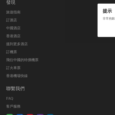
發現
提示
旅遊指南
非常抱歉
訂酒店
中國酒店
香港酒店
搵到更多酒店
訂機票
飛往中國的特價機票
訂火車票
香港機場快線
聯繫我們
FAQ
客戶服務