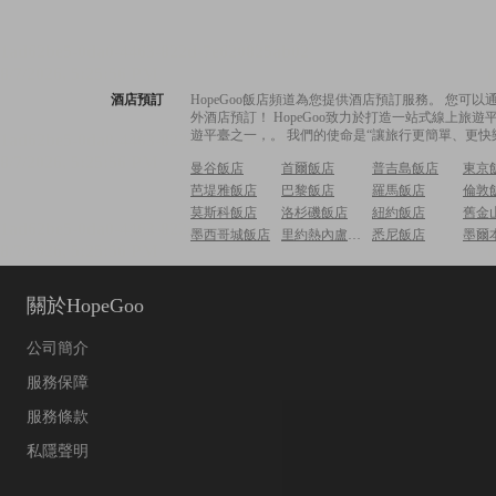
酒店預訂
HopeGoo飯店頻道為您提供酒店預訂服務。 您
外酒店預訂！ HopeGoo致力於打造一站式線上
遊平臺之一，。 我們的使命是“讓旅行更簡單、更快
曼谷飯店
首爾飯店
普吉島飯店
東京
芭堤雅飯店
巴黎飯店
羅馬飯店
倫敦
莫斯科飯店
洛杉磯飯店
紐約飯店
舊金
墨西哥城飯店
里約熱內盧飯店
悉尼飯店
墨爾
關於HopeGoo
公司簡介
服務保障
服務條款
私隱聲明