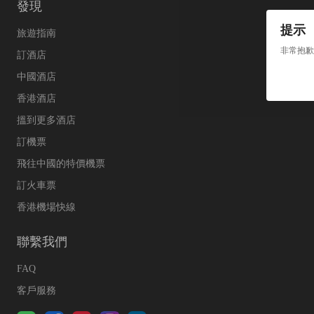
發現
提示
旅遊指南
非常抱歉
訂酒店
中國酒店
香港酒店
搵到更多酒店
訂機票
飛往中國的特價機票
訂火車票
香港機場快線
聯繫我們
FAQ
客戶服務