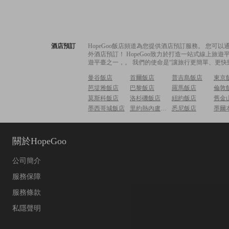
酒店預訂
HopeGoo飯店頻道為您提供酒店預訂服務。 您
外酒店預訂！ HopeGoo致力於打造一站式線上
遊平臺之一，。 我們的使命是“讓旅行更簡單、更快
曼谷飯店
首爾飯店
普吉島飯店
東京
芭堤雅飯店
巴黎飯店
羅馬飯店
倫敦
莫斯科飯店
洛杉磯飯店
紐約飯店
舊金
墨西哥城飯店
里約熱內盧飯店
悉尼飯店
墨爾
關於HopeGoo
公司簡介
服務保障
服務條款
私隱聲明