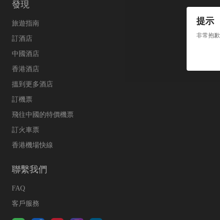
發現
提示
旅遊指南
非常抱歉
訂酒店
中國酒店
香港酒店
搵到更多酒店
訂機票
飛往中國的特價機票
訂火車票
香港機場快線
聯繫我們
FAQ
客戶服務