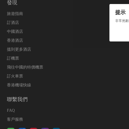
發現
提示
旅遊指南
非常抱歉
訂酒店
中國酒店
香港酒店
搵到更多酒店
訂機票
飛往中國的特價機票
訂火車票
香港機場快線
聯繫我們
FAQ
客戶服務