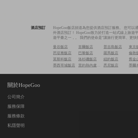
酒店預訂
HopeGoo飯店頻道為您提供酒店預訂服務。 您
外酒店預訂！ HopeGoo致力於打造一站式線上
遊平臺之一，。 我們的使命是“讓旅行更簡單、更快
曼谷飯店
首爾飯店
普吉島飯店
東京
芭堤雅飯店
巴黎飯店
羅馬飯店
倫敦
莫斯科飯店
洛杉磯飯店
紐約飯店
舊金
墨西哥城飯店
里約熱內盧飯店
悉尼飯店
墨爾
關於HopeGoo
公司簡介
服務保障
服務條款
私隱聲明