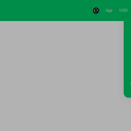
App
USD