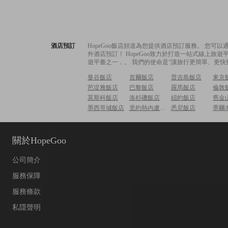
酒店預訂
HopeGoo飯店頻道為您提供酒店預訂服務。 您
外酒店預訂！ HopeGoo致力於打造一站式線上
遊平臺之一，。 我們的使命是“讓旅行更簡單、更快
曼谷飯店
首爾飯店
普吉島飯店
東京
芭堤雅飯店
巴黎飯店
羅馬飯店
倫敦
莫斯科飯店
洛杉磯飯店
紐約飯店
舊金
墨西哥城飯店
里約熱內盧飯店
悉尼飯店
墨爾
關於HopeGoo
公司簡介
服務保障
服務條款
私隱聲明