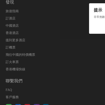
發現
提示
旅遊指南
非常抱歉
訂酒店
中國酒店
香港酒店
搵到更多酒店
訂機票
飛往中國的特價機票
訂火車票
香港機場快線
聯繫我們
FAQ
客戶服務