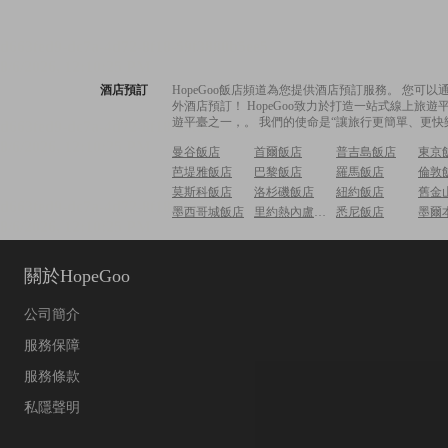
酒店預訂
HopeGoo飯店頻道為您提供酒店預訂服務。 您
外酒店預訂！ HopeGoo致力於打造一站式線上
遊平臺之一，。 我們的使命是“讓旅行更簡單、更快
曼谷飯店
首爾飯店
普吉島飯店
東京
芭堤雅飯店
巴黎飯店
羅馬飯店
倫敦
莫斯科飯店
洛杉磯飯店
紐約飯店
舊金
墨西哥城飯店
里約熱內盧飯店
悉尼飯店
墨爾
關於HopeGoo
公司簡介
服務保障
服務條款
私隱聲明