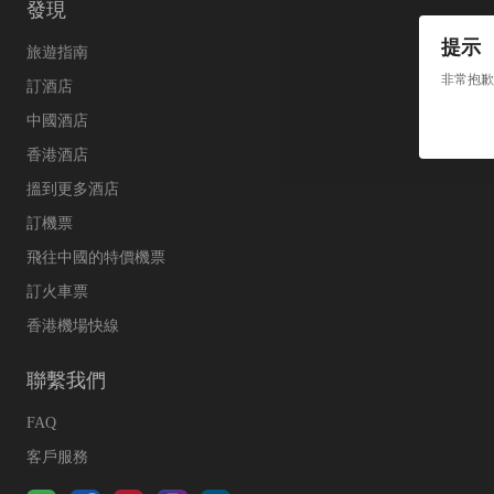
發現
提示
旅遊指南
非常抱歉
訂酒店
中國酒店
香港酒店
搵到更多酒店
訂機票
飛往中國的特價機票
訂火車票
香港機場快線
聯繫我們
FAQ
客戶服務