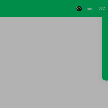
App
USD