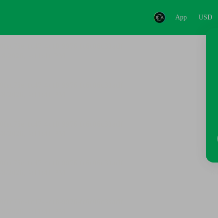
App
USD