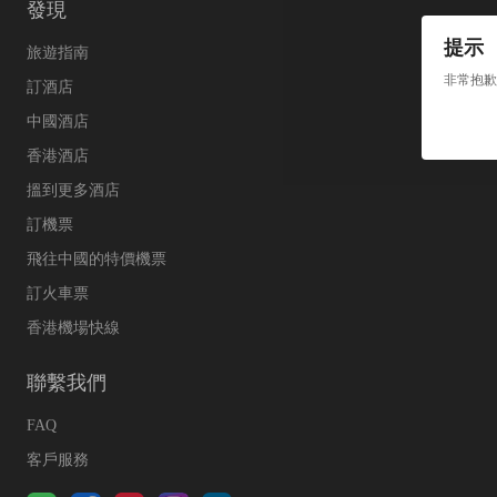
發現
提示
旅遊指南
非常抱歉
訂酒店
中國酒店
香港酒店
搵到更多酒店
訂機票
飛往中國的特價機票
訂火車票
香港機場快線
聯繫我們
FAQ
客戶服務