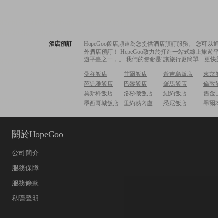
酒店預訂
HopeGoo飯店頻道為您提供酒店預訂服務。 您
外酒店預訂！ HopeGoo致力於打造一站式線上
遊平臺之一，。 我們的使命是“讓旅行更簡單、更快
曼谷飯店
首爾飯店
普吉島飯店
東京
芭堤雅飯店
巴黎飯店
羅馬飯店
倫敦
莫斯科飯店
洛杉磯飯店
紐約飯店
舊金
墨西哥城飯店
里約熱內盧飯店
悉尼飯店
墨爾
關於HopeGoo
公司簡介
服務保障
服務條款
私隱聲明