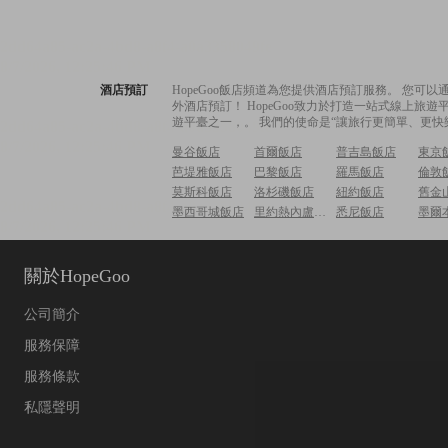
酒店預訂
HopeGoo飯店頻道為您提供酒店預訂服務。 您
外酒店預訂！ HopeGoo致力於打造一站式線上
遊平臺之一，。 我們的使命是“讓旅行更簡單、更快
曼谷飯店
首爾飯店
普吉島飯店
東京
芭堤雅飯店
巴黎飯店
羅馬飯店
倫敦
莫斯科飯店
洛杉磯飯店
紐約飯店
舊金
墨西哥城飯店
里約熱內盧飯店
悉尼飯店
墨爾
關於HopeGoo
公司簡介
服務保障
服務條款
私隱聲明