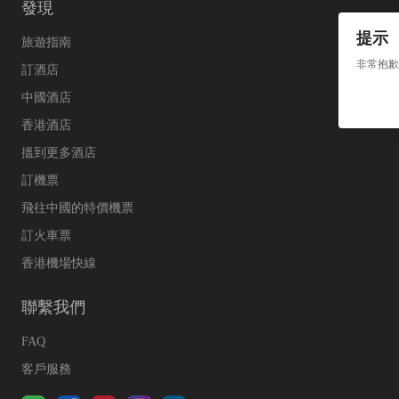
發現
提示
旅遊指南
非常抱歉
訂酒店
中國酒店
香港酒店
搵到更多酒店
訂機票
飛往中國的特價機票
訂火車票
香港機場快線
聯繫我們
FAQ
客戶服務