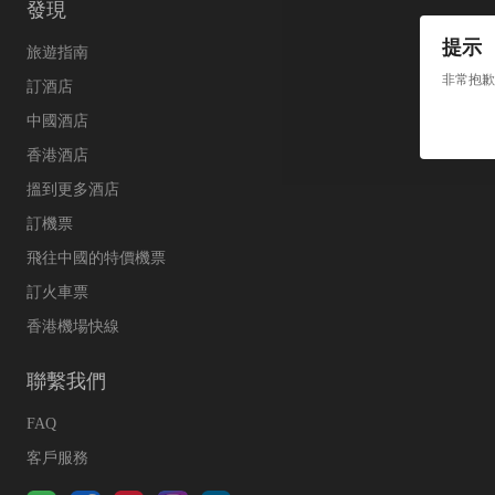
發現
提示
旅遊指南
非常抱歉
訂酒店
中國酒店
香港酒店
搵到更多酒店
訂機票
飛往中國的特價機票
訂火車票
香港機場快線
聯繫我們
FAQ
客戶服務