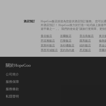
酒店預訂
HopeGoo飯店頻道為您提供酒店預訂服務。 您
外酒店預訂！ HopeGoo致力於打造一站式線上
遊平臺之一，。 我們的使命是“讓旅行更簡單、更快
曼谷飯店
首爾飯店
普吉島飯店
東京
芭堤雅飯店
巴黎飯店
羅馬飯店
倫敦
莫斯科飯店
洛杉磯飯店
紐約飯店
舊金
墨西哥城飯店
里約熱內盧飯店
悉尼飯店
墨爾
關於HopeGoo
公司簡介
服務保障
服務條款
私隱聲明