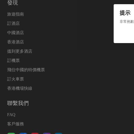
發現
提示
旅遊指南
非常抱歉
訂酒店
中國酒店
香港酒店
搵到更多酒店
訂機票
飛往中國的特價機票
訂火車票
香港機場快線
聯繫我們
FAQ
客戶服務