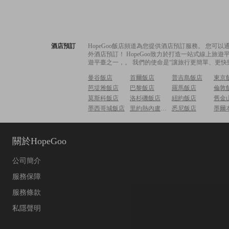
酒店預訂
HopeGoo飯店頻道為您提供酒店預訂服務。 您
外酒店預訂！ HopeGoo致力於打造一站式線上
遊平臺之一，。 我們的使命是“讓旅行更簡單、更快
曼谷飯店
首爾飯店
普吉島飯店
東京
芭堤雅飯店
巴黎飯店
羅馬飯店
倫敦
莫斯科飯店
洛杉磯飯店
紐約飯店
舊金
墨西哥城飯店
里約熱內盧飯店
悉尼飯店
墨爾
關於HopeGoo
公司簡介
服務保障
服務條款
私隱聲明