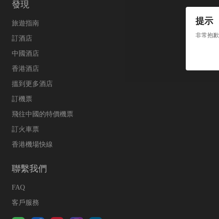
發現
提示
旅遊指南
非常抱歉
訂酒店
中國酒店
香港酒店
搵到更多酒店
訂機票
飛往中國的特價機票
訂火車票
香港機場快線
聯繫我們
FAQ
客戶服務