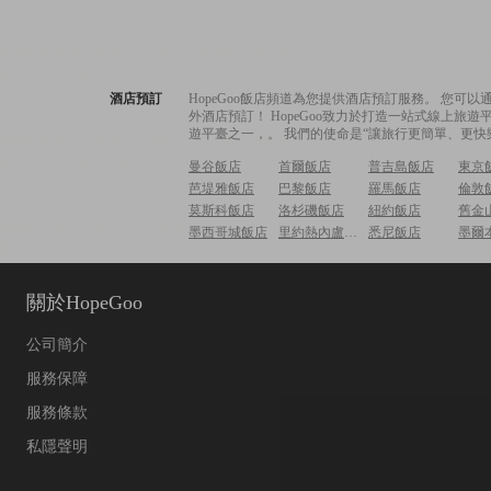
酒店預訂
HopeGoo飯店頻道為您提供酒店預訂服務。 您
外酒店預訂！ HopeGoo致力於打造一站式線上
遊平臺之一，。 我們的使命是“讓旅行更簡單、更快
曼谷飯店
首爾飯店
普吉島飯店
東京
芭堤雅飯店
巴黎飯店
羅馬飯店
倫敦
莫斯科飯店
洛杉磯飯店
紐約飯店
舊金
墨西哥城飯店
里約熱內盧飯店
悉尼飯店
墨爾
關於HopeGoo
公司簡介
服務保障
服務條款
私隱聲明