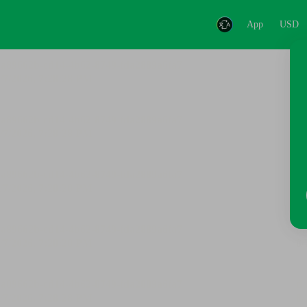
App
USD