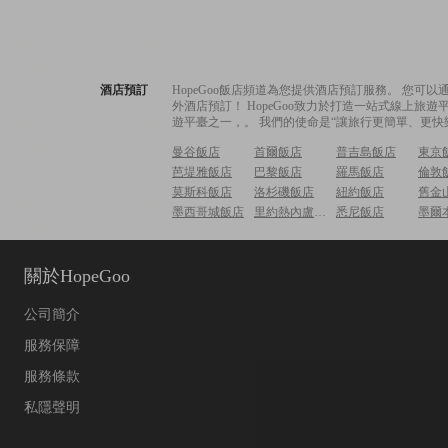
酒店預訂
HopeGoo飯店頻道為您提供酒店預訂服務。 您
外酒店預訂！ HopeGoo致力於打造一站式線上
遊平臺之一，。 我們的使命是“讓旅行更簡單、更快
曼谷飯店
首爾飯店
普吉島飯店
東京
芭堤雅飯店
巴黎飯店
羅馬飯店
倫敦
莫斯科飯店
洛杉磯飯店
紐約飯店
舊金
墨西哥城飯店
里約熱內盧飯店
悉尼飯店
墨爾
關於HopeGoo
公司簡介
服務保障
服務條款
私隱聲明