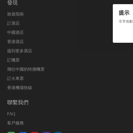
發現
提示
旅遊指南
非常抱歉
訂酒店
中國酒店
香港酒店
搵到更多酒店
訂機票
飛往中國的特價機票
訂火車票
香港機場快線
聯繫我們
FAQ
客戶服務