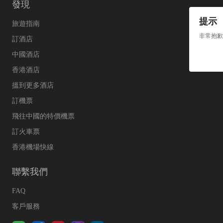
發現
提示
旅遊指南
非常抱歉
訂酒店
中國酒店
香港酒店
搵到更多酒店
訂機票
飛往中國的特價機票
訂火車票
香港機場快線
聯繫我們
FAQ
客戶服務