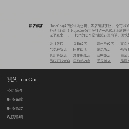
酒店預訂
HopeGoo飯店頻道為您提供酒店預訂服務。 您
外酒店預訂！ HopeGoo致力於打造一站式線上
遊平臺之一，。 我們的使命是“讓旅行更簡單、更快
曼谷飯店
首爾飯店
普吉島飯店
東京
芭堤雅飯店
巴黎飯店
羅馬飯店
倫敦
莫斯科飯店
洛杉磯飯店
紐約飯店
舊金
墨西哥城飯店
里約熱內盧飯店
悉尼飯店
墨爾
關於HopeGoo
公司簡介
服務保障
服務條款
私隱聲明