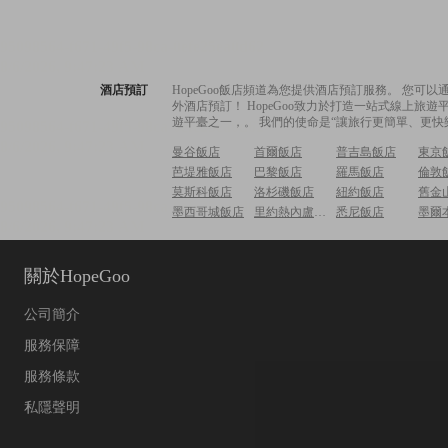
酒店預訂
HopeGoo飯店頻道為您提供酒店預訂服務。 您
外酒店預訂！ HopeGoo致力於打造一站式線上
遊平臺之一，。 我們的使命是“讓旅行更簡單、更快
曼谷飯店
首爾飯店
普吉島飯店
東京
芭堤雅飯店
巴黎飯店
羅馬飯店
倫敦
莫斯科飯店
洛杉磯飯店
紐約飯店
舊金
墨西哥城飯店
里約熱內盧飯店
悉尼飯店
墨爾
關於HopeGoo
公司簡介
服務保障
服務條款
私隱聲明