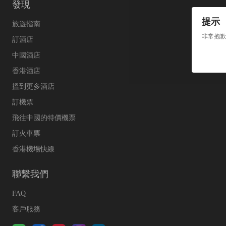
發現
提示
旅遊指南
非常抱歉
訂酒店
中國酒店
香港酒店
搵到更多酒店
訂機票
飛往中國的特價機票
訂火車票
香港機場快線
聯繫我們
FAQ
客戶服務