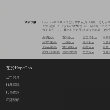
酒店預訂
HopeGoo飯店頻道為您提供酒店預訂服務。 您
外酒店預訂！ HopeGoo致力於打造一站式線上
遊平臺之一，。 我們的使命是“讓旅行更簡單、更快
曼谷飯店
首爾飯店
普吉島飯店
東京
芭堤雅飯店
巴黎飯店
羅馬飯店
倫敦
莫斯科飯店
洛杉磯飯店
紐約飯店
舊金
墨西哥城飯店
里約熱內盧飯店
悉尼飯店
墨爾
關於HopeGoo
公司簡介
服務保障
服務條款
私隱聲明