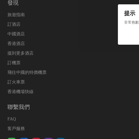
發現
提示
旅遊指南
非常抱歉
訂酒店
中國酒店
香港酒店
搵到更多酒店
訂機票
飛往中國的特價機票
訂火車票
香港機場快線
聯繫我們
FAQ
客戶服務