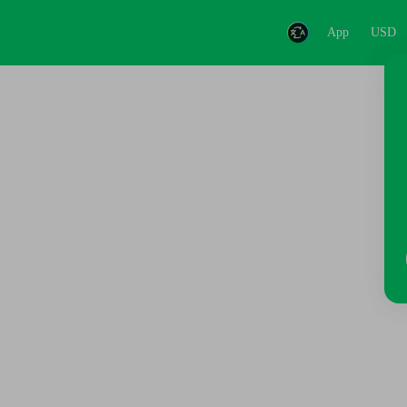
App
USD