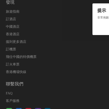
發現
提示
旅遊指南
非常抱歉
訂酒店
中國酒店
香港酒店
搵到更多酒店
訂機票
飛往中國的特價機票
訂火車票
香港機場快線
聯繫我們
FAQ
客戶服務