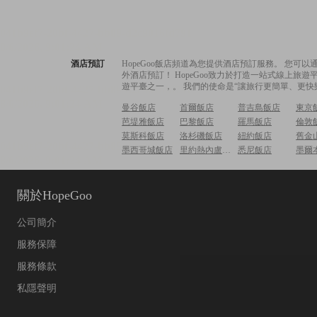
酒店預訂
HopeGoo飯店頻道為您提供酒店預訂服務。 您
外酒店預訂！ HopeGoo致力於打造一站式線上
遊平臺之一，。 我們的使命是“讓旅行更簡單、更快
曼谷飯店
首爾飯店
普吉島飯店
東京
芭堤雅飯店
巴黎飯店
羅馬飯店
倫敦
莫斯科飯店
洛杉磯飯店
紐約飯店
舊金
墨西哥城飯店
里約熱內盧飯店
悉尼飯店
墨爾
關於HopeGoo
公司簡介
服務保障
服務條款
私隱聲明