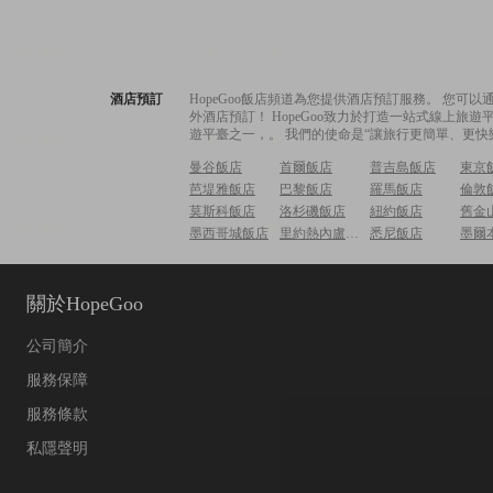
酒店預訂
HopeGoo飯店頻道為您提供酒店預訂服務。 您
外酒店預訂！ HopeGoo致力於打造一站式線上
遊平臺之一，。 我們的使命是“讓旅行更簡單、更快
曼谷飯店
首爾飯店
普吉島飯店
東京
芭堤雅飯店
巴黎飯店
羅馬飯店
倫敦
莫斯科飯店
洛杉磯飯店
紐約飯店
舊金
墨西哥城飯店
里約熱內盧飯店
悉尼飯店
墨爾
關於HopeGoo
公司簡介
服務保障
服務條款
私隱聲明