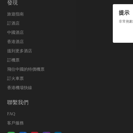
發現
提示
旅遊指南
非常抱歉
訂酒店
中國酒店
香港酒店
搵到更多酒店
訂機票
飛往中國的特價機票
訂火車票
香港機場快線
聯繫我們
FAQ
客戶服務