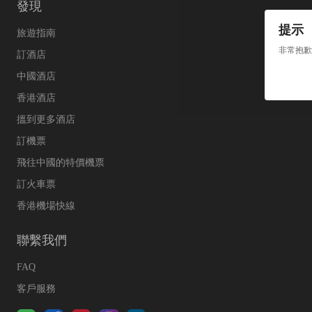
發現
提示
旅遊指南
非常抱歉
訂酒店
中國酒店
香港酒店
搵到更多酒店
訂機票
飛往中國的特價機票
訂火車票
香港機場快線
聯繫我們
FAQ
客戶服務