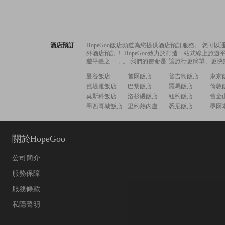
酒店預訂
HopeGoo飯店頻道為您提供酒店預訂服務。 您
外酒店預訂！ HopeGoo致力於打造一站式線上
遊平臺之一，。 我們的使命是“讓旅行更簡單、更快
曼谷飯店
首爾飯店
普吉島飯店
東京
芭堤雅飯店
巴黎飯店
羅馬飯店
倫敦
莫斯科飯店
洛杉磯飯店
紐約飯店
舊金
墨西哥城飯店
里約熱內盧飯店
悉尼飯店
墨爾
關於HopeGoo
公司簡介
服務保障
服務條款
私隱聲明