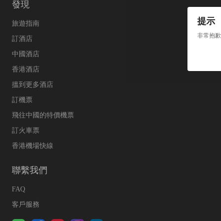
發現
提示
旅遊指南
非常抱歉
訂酒店
中國酒店
香港酒店
搵到更多酒店
訂機票
飛往中國的特價機票
訂火車票
香港機場快線
聯繫我們
FAQ
客戶服務