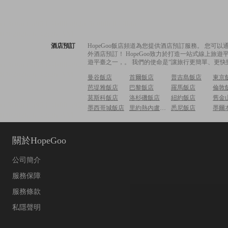
酒店預訂
HopeGoo飯店頻道為您提供酒店預訂服務。 您
外酒店預訂！ HopeGoo致力於打造一站式線上
遊平臺之一，。 我們的使命是“讓旅行更簡單、更快
曼谷飯店
首爾飯店
普吉島飯店
東京
芭堤雅飯店
巴黎飯店
羅馬飯店
倫敦
莫斯科飯店
洛杉磯飯店
紐約飯店
舊金
墨西哥城飯店
里約熱內盧飯店
悉尼飯店
墨爾
關於HopeGoo
公司簡介
服務保障
服務條款
私隱聲明