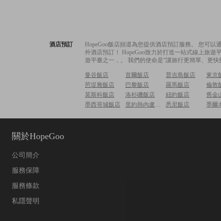
酒店預訂
HopeGoo飯店頻道為您提供酒店預訂服務。 您
外酒店預訂！ HopeGoo致力於打造一站式線上
遊平臺之一，。 我們的使命是“讓旅行更簡單、更快
曼谷飯店
首爾飯店
普吉島飯店
東京
芭堤雅飯店
巴黎飯店
羅馬飯店
倫敦
莫斯科飯店
洛杉磯飯店
紐約飯店
舊金
墨西哥城飯店
里約熱內盧飯店
悉尼飯店
墨爾
關於HopeGoo
公司簡介
服務保障
服務條款
私隱聲明