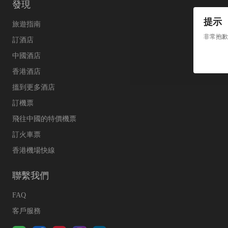
發現
提示
旅遊指南
非常抱歉
訂酒店
中國酒店
香港酒店
搵到更多酒店
訂機票
飛往中國的特價機票
訂火車票
香港機場快線
聯繫我們
FAQ
客戶服務