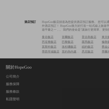
酒店預訂
HopeGoo飯店頻道為您提供酒店預訂服務。 您
外酒店預訂！ HopeGoo致力於打造一站式線上
遊平臺之一，。 我們的使命是“讓旅行更簡單、更快
曼谷飯店
首爾飯店
普吉島飯店
東京
芭堤雅飯店
巴黎飯店
羅馬飯店
倫敦
莫斯科飯店
洛杉磯飯店
紐約飯店
舊金
墨西哥城飯店
里約熱內盧飯店
悉尼飯店
墨爾
關於HopeGoo
公司簡介
服務保障
服務條款
私隱聲明