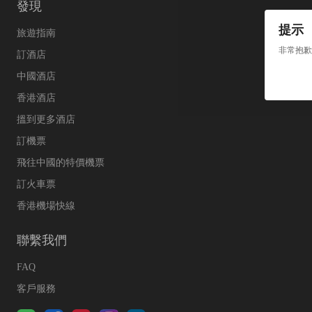
發現
提示
旅遊指南
非常抱歉
訂酒店
中國酒店
香港酒店
搵到更多酒店
訂機票
飛往中國的特價機票
訂火車票
香港機場快線
聯繫我們
FAQ
客戶服務