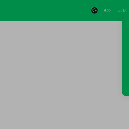
App
USD