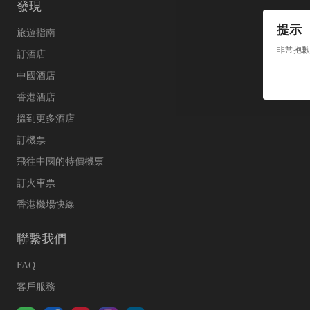
發現
提示
旅遊指南
非常抱歉
訂酒店
中國酒店
香港酒店
搵到更多酒店
訂機票
飛往中國的特價機票
訂火車票
香港機場快線
聯繫我們
FAQ
客戶服務