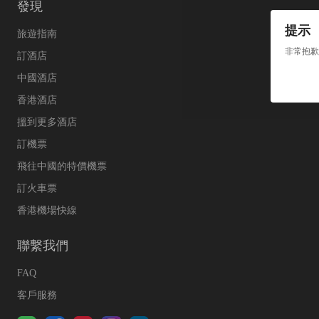
發現
提示
旅遊指南
非常抱歉
訂酒店
中國酒店
香港酒店
搵到更多酒店
訂機票
飛往中國的特價機票
訂火車票
香港機場快線
聯繫我們
FAQ
客戶服務