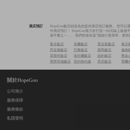
酒店預訂
HopeGoo飯店頻道為您提供酒店預訂服務。 您
外酒店預訂！ HopeGoo致力於打造一站式線上
遊平臺之一，。 我們的使命是“讓旅行更簡單、更快
曼谷飯店
首爾飯店
普吉島飯店
東京
芭堤雅飯店
巴黎飯店
羅馬飯店
倫敦
莫斯科飯店
洛杉磯飯店
紐約飯店
舊金
墨西哥城飯店
里約熱內盧飯店
悉尼飯店
墨爾
關於HopeGoo
公司簡介
服務保障
服務條款
私隱聲明