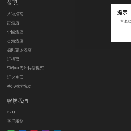
發現
提示
旅遊指南
非常抱歉
訂酒店
中國酒店
香港酒店
搵到更多酒店
訂機票
飛往中國的特價機票
訂火車票
香港機場快線
聯繫我們
FAQ
客戶服務