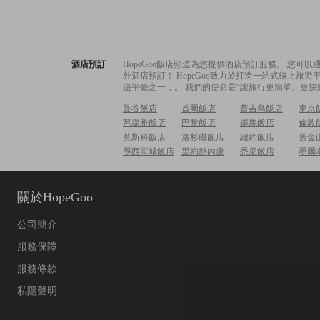
酒店預訂
HopeGoo飯店頻道為您提供酒店預訂服務。 您
外酒店預訂！ HopeGoo致力於打造一站式線上
遊平臺之一，。 我們的使命是“讓旅行更簡單、更快
曼谷飯店
首爾飯店
普吉島飯店
東京
芭堤雅飯店
巴黎飯店
羅馬飯店
倫敦
莫斯科飯店
洛杉磯飯店
紐約飯店
舊金
墨西哥城飯店
里約熱內盧飯店
悉尼飯店
墨爾
關於HopeGoo
公司簡介
服務保障
服務條款
私隱聲明