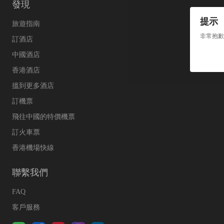
發現
提示
旅遊指南
非常抱歉
訂酒店
中國酒店
香港酒店
搵到更多酒店
訂機票
飛往中國的特價機票
訂火車票
香港機場快線
聯繫我們
FAQ
客戶服務