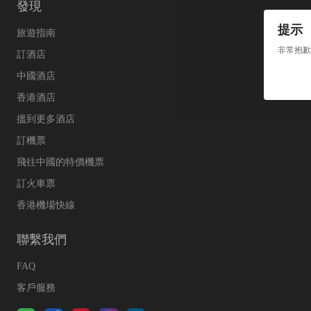
發現
提示
旅遊指南
非常抱歉
訂酒店
中國酒店
香港酒店
搵到更多酒店
訂機票
飛往中國的特價機票
訂火車票
香港機場快線
聯繫我們
FAQ
客戶服務