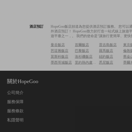
酒店預訂
HopeGoo飯店頻道為您提供酒店預訂服務。 您
外酒店預訂！ HopeGoo致力於打造一站式線上
遊平臺之一，。 我們的使命是“讓旅行更簡單、更快
曼谷飯店
首爾飯店
普吉島飯店
東京
芭堤雅飯店
巴黎飯店
羅馬飯店
倫敦
莫斯科飯店
洛杉磯飯店
紐約飯店
舊金
墨西哥城飯店
里約熱內盧飯店
悉尼飯店
墨爾
關於HopeGoo
公司簡介
服務保障
服務條款
私隱聲明