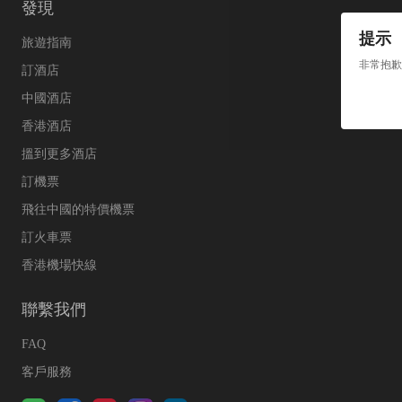
發現
提示
旅遊指南
非常抱歉
訂酒店
中國酒店
香港酒店
搵到更多酒店
訂機票
飛往中國的特價機票
訂火車票
香港機場快線
聯繫我們
FAQ
客戶服務