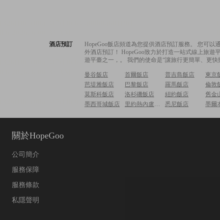
酒店預訂
HopeGoo飯店頻道為您提供酒店預訂服務。 您
外酒店預訂！ HopeGoo致力於打造一站式線上
遊平臺之一，。 我們的使命是“讓旅行更簡單、更快
曼谷飯店
首爾飯店
普吉島飯店
東京
芭堤雅飯店
巴黎飯店
羅馬飯店
倫敦
莫斯科飯店
洛杉磯飯店
紐約飯店
舊金
墨西哥城飯店
里約熱內盧飯店
悉尼飯店
墨爾
關於HopeGoo
公司簡介
服務保障
服務條款
私隱聲明