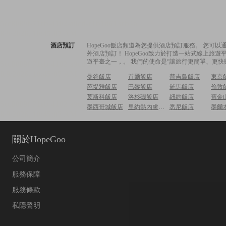
酒店預訂
HopeGoo飯店頻道為您提供酒店預訂服務。 您
外酒店預訂！ HopeGoo致力於打造一站式線上
遊平臺之一，。 我們的使命是“讓旅行更簡單、更快
曼谷飯店
首爾飯店
普吉島飯店
東京
芭堤雅飯店
巴黎飯店
羅馬飯店
倫敦
莫斯科飯店
洛杉磯飯店
紐約飯店
舊金
墨西哥城飯店
里約熱內盧飯店
悉尼飯店
墨爾
關於HopeGoo
公司簡介
服務保障
服務條款
私隱聲明