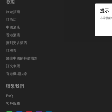
發現
提示
旅遊指南
非常抱歉
訂酒店
中國酒店
香港酒店
搵到更多酒店
訂機票
飛往中國的特價機票
訂火車票
香港機場快線
聯繫我們
FAQ
客戶服務