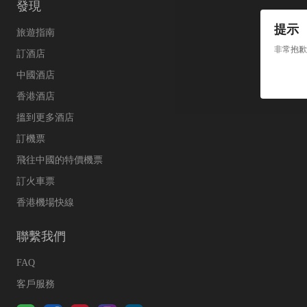
發現
提示
旅遊指南
非常抱歉
訂酒店
中國酒店
香港酒店
搵到更多酒店
訂機票
飛往中國的特價機票
訂火車票
香港機場快線
聯繫我們
FAQ
客戶服務