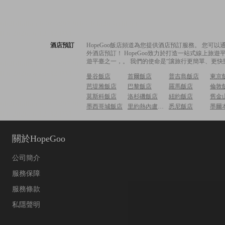
酒店預訂
HopeGoo飯店頻道為您提供酒店預訂服務。 您
外酒店預訂！ HopeGoo致力於打造一站式線上
遊平臺之一，。 我們的使命是“讓旅行更簡單、更快
曼谷飯店
首爾飯店
普吉島飯店
東京
芭堤雅飯店
巴黎飯店
羅馬飯店
倫敦
莫斯科飯店
洛杉磯飯店
紐約飯店
舊金
墨西哥城飯店
里約熱內盧飯店
悉尼飯店
墨爾
關於HopeGoo
公司簡介
服務保障
服務條款
私隱聲明