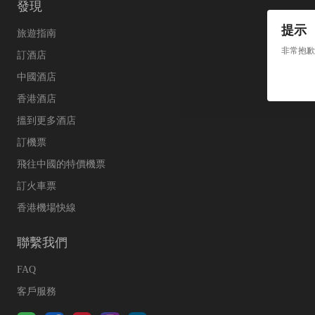
發現
提示
旅遊指南
非常抱歉
訂酒店
中國酒店
香港酒店
搵到更多酒店
訂機票
飛往中國的特價機票
訂火車票
香港機場快線
聯繫我們
FAQ
客戶服務