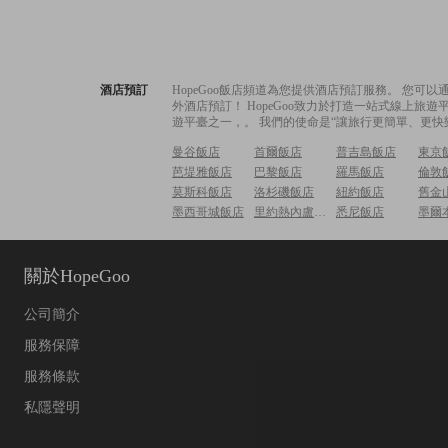
酒店預訂
HopeGoo飯店頻道為您提供酒店預訂服務。 您
外酒店預訂！ HopeGoo致力於打造一站式線上
遊平臺之一，。 我們的使命是“讓旅行更簡單、更快
曼谷飯店
首爾飯店
普吉島飯店
東京
芭堤雅飯店
巴黎飯店
羅馬飯店
倫敦
莫斯科飯店
洛杉磯飯店
紐約飯店
舊金
墨西哥城飯店
里約熱內盧飯店
悉尼飯店
墨爾
關於HopeGoo
公司簡介
服務保障
服務條款
私隱聲明