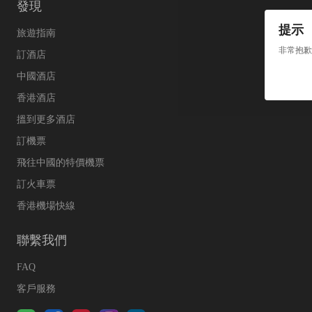
發現
提示
旅遊指南
非常抱歉
訂酒店
中國酒店
香港酒店
搵到更多酒店
訂機票
飛往中國的特價機票
訂火車票
香港機場快線
聯繫我們
FAQ
客戶服務