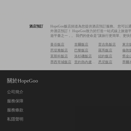
酒店預訂
HopeGoo飯店頻道為您提供酒店預訂服務。 您
外酒店預訂！ HopeGoo致力於打造一站式線上
遊平臺之一，。 我們的使命是“讓旅行更簡單、更快
曼谷飯店
首爾飯店
普吉島飯店
東京
芭堤雅飯店
巴黎飯店
羅馬飯店
倫敦
莫斯科飯店
洛杉磯飯店
紐約飯店
舊金
墨西哥城飯店
里約熱內盧飯店
悉尼飯店
墨爾
關於HopeGoo
公司簡介
服務保障
服務條款
私隱聲明