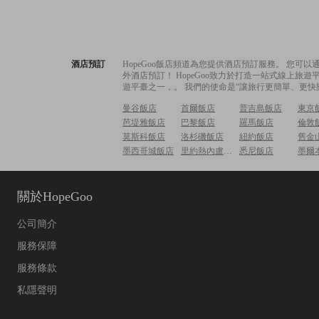
酒店預訂
HopeGoo飯店頻道為您提供酒店預訂服務。 您
外酒店預訂！ HopeGoo致力於打造一站式線上
遊平臺之一，。 我們的使命是“讓旅行更簡單、更快
曼谷飯店
首爾飯店
普吉島飯店
東京
芭堤雅飯店
巴黎飯店
羅馬飯店
倫敦
莫斯科飯店
洛杉磯飯店
紐約飯店
舊金
墨西哥城飯店
里約熱內盧飯店
悉尼飯店
墨爾
關於HopeGoo
公司簡介
服務保障
服務條款
私隱聲明