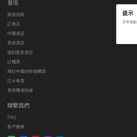
發現
提示
旅遊指南
非常抱歉
訂酒店
中國酒店
香港酒店
搵到更多酒店
訂機票
飛往中國的特價機票
訂火車票
香港機場快線
聯繫我們
FAQ
客戶服務