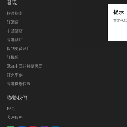
發現
提示
旅遊指南
非常抱歉
訂酒店
中國酒店
香港酒店
搵到更多酒店
訂機票
飛往中國的特價機票
訂火車票
香港機場快線
聯繫我們
FAQ
客戶服務