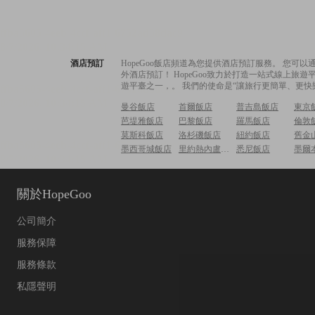
酒店預訂
HopeGoo飯店頻道為您提供酒店預訂服務。 您
外酒店預訂！ HopeGoo致力於打造一站式線上
遊平臺之一，。 我們的使命是“讓旅行更簡單、更快
曼谷飯店
首爾飯店
普吉島飯店
東京
芭堤雅飯店
巴黎飯店
羅馬飯店
倫敦
莫斯科飯店
洛杉磯飯店
紐約飯店
舊金
墨西哥城飯店
里約熱內盧飯店
悉尼飯店
墨爾
關於HopeGoo
公司簡介
服務保障
服務條款
私隱聲明